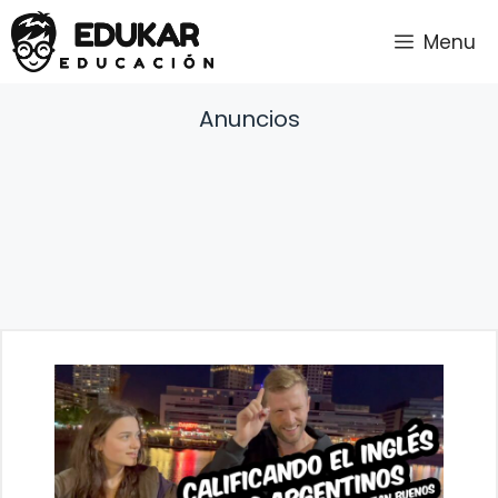
Saltar
Menu
al
contenido
Anuncios