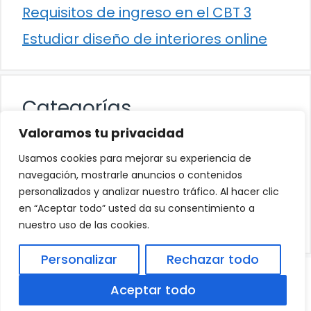
Requisitos de ingreso en el CBT 3
Estudiar diseño de interiores online
Categorías
Valoramos tu privacidad
Cultura
Usamos cookies para mejorar su experiencia de
Educación
navegación, mostrarle anuncios o contenidos
personalizados y analizar nuestro tráfico. Al hacer clic
Eventos
en “Aceptar todo” usted da su consentimiento a
Trabajo
nuestro uso de las cookies.
Personalizar
Rechazar todo
© 2026
Política de Privacidad
.
|
Aviso Legal
|
Aceptar todo
Política de Cookies