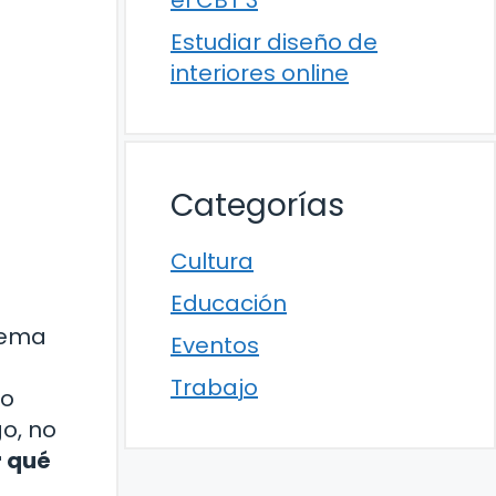
el CBT 3
Estudiar diseño de
interiores online
Categorías
Cultura
Educación
tema
Eventos
Trabajo
do
o, no
r qué