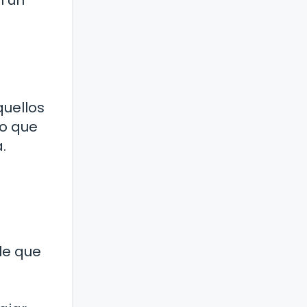
n un
quellos
lo que
.
le que