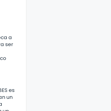
eca a
ra ser
ico
BES es
an un
a