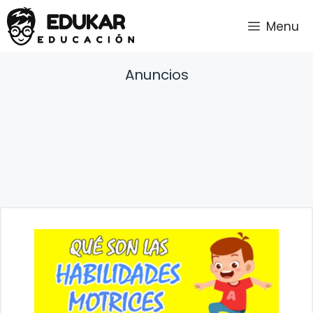
Saltar
Menu
al
contenido
Anuncios