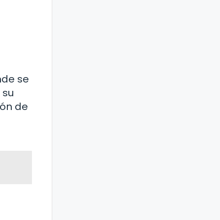
nde se
 su
ión de