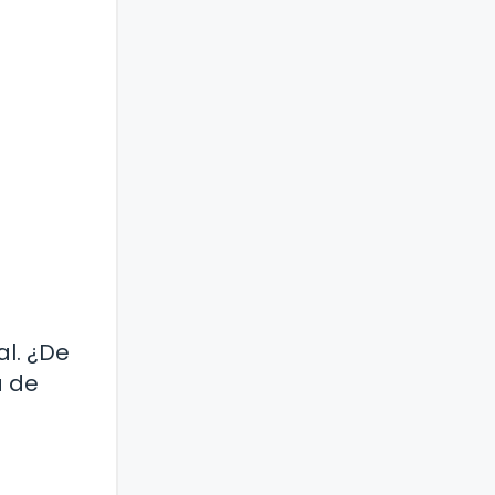
l. ¿De
a de