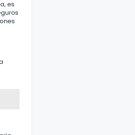
a, es
eguros
iones
 a