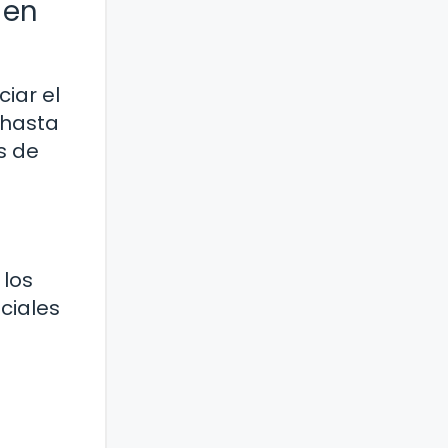
 en
iar el
 hasta
s de
 los
ciales