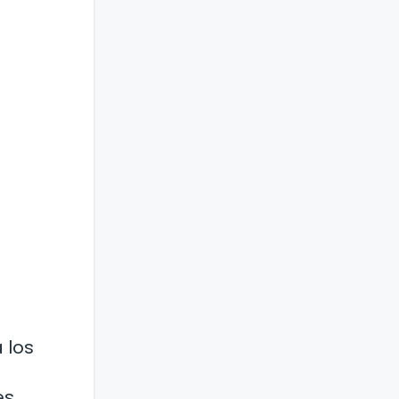
 los
es