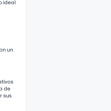
 ideal
son un
tivos
a de
r sus