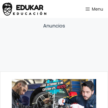
Saltar
Menu
al
contenido
Anuncios