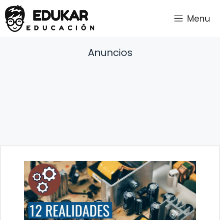
Saltar
Menu
al
contenido
Anuncios