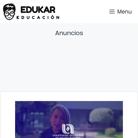
Saltar
Menu
al
contenido
Anuncios