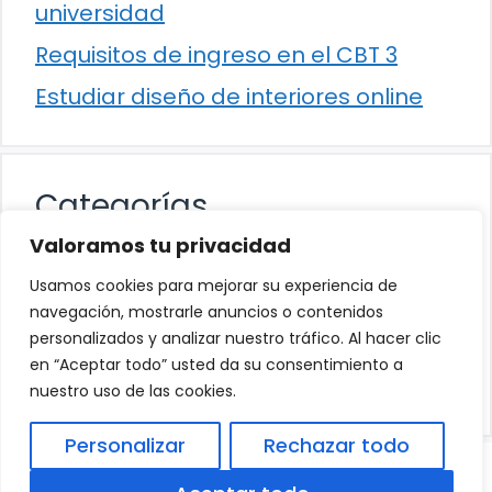
universidad
Requisitos de ingreso en el CBT 3
Estudiar diseño de interiores online
Categorías
Valoramos tu privacidad
Cultura
Usamos cookies para mejorar su experiencia de
Educación
navegación, mostrarle anuncios o contenidos
personalizados y analizar nuestro tráfico. Al hacer clic
Eventos
en “Aceptar todo” usted da su consentimiento a
Trabajo
nuestro uso de las cookies.
Personalizar
Rechazar todo
© 2026
Política de Privacidad
.
|
Aviso Legal
|