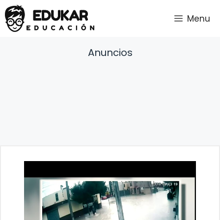
Saltar
Menu
al
contenido
Anuncios