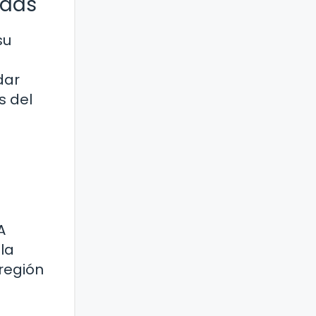
adas
su
dar
s del
A
 la
 región