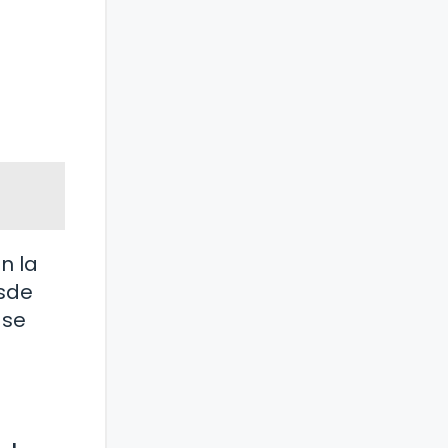
n la
esde
 se