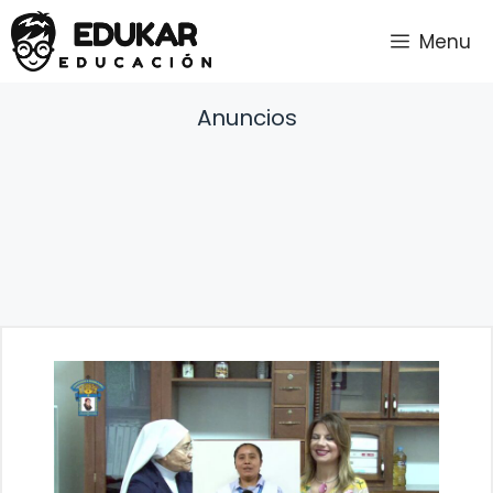
Saltar
Menu
al
contenido
Anuncios