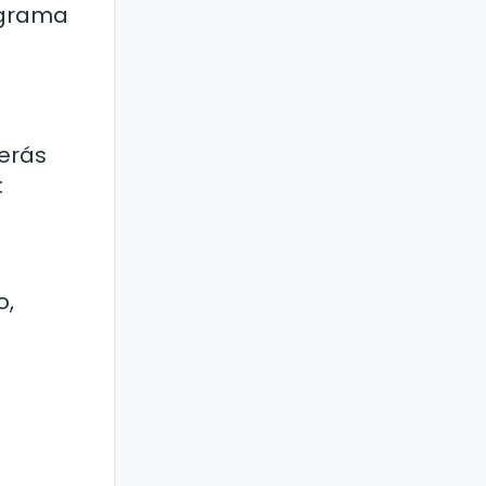
ograma
berás
:
o,