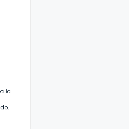
a la
do.