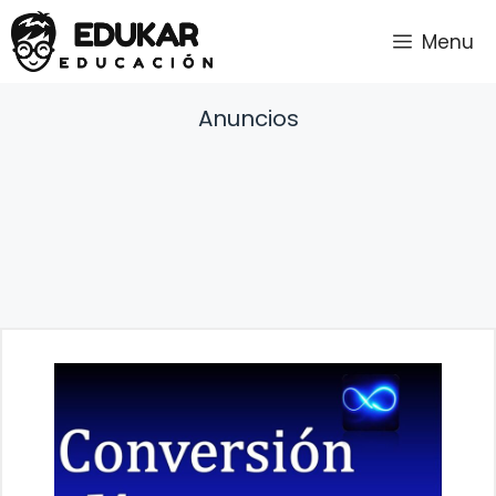
Saltar
Menu
al
contenido
Anuncios