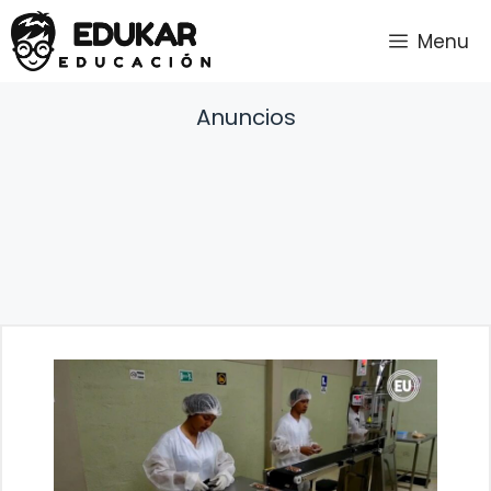
Saltar
Menu
al
contenido
Anuncios