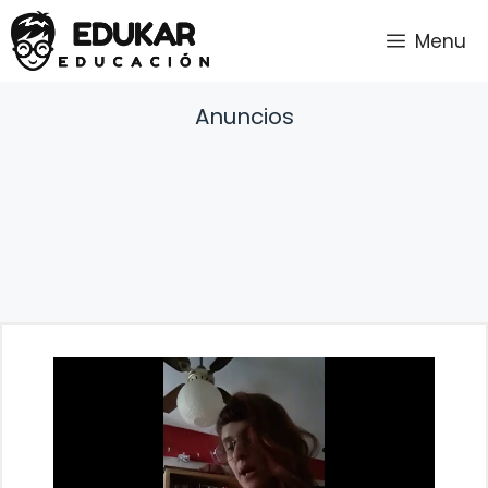
Saltar
Menu
al
contenido
Anuncios