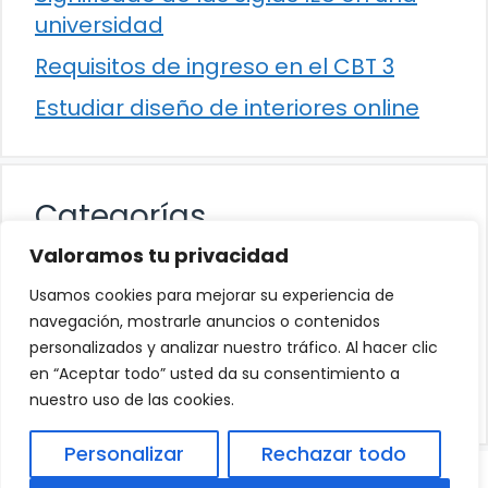
universidad
Requisitos de ingreso en el CBT 3
Estudiar diseño de interiores online
Categorías
Valoramos tu privacidad
Cultura
Usamos cookies para mejorar su experiencia de
Educación
navegación, mostrarle anuncios o contenidos
personalizados y analizar nuestro tráfico. Al hacer clic
Eventos
en “Aceptar todo” usted da su consentimiento a
Trabajo
nuestro uso de las cookies.
Personalizar
Rechazar todo
© 2026
Política de Privacidad
.
|
Aviso Legal
|