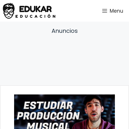
Saltar
Menu
al
contenido
Anuncios