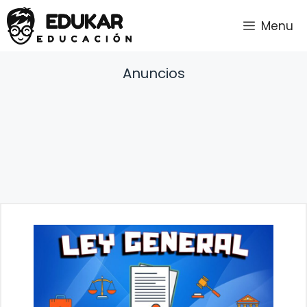
Saltar
Menu
al
contenido
Anuncios