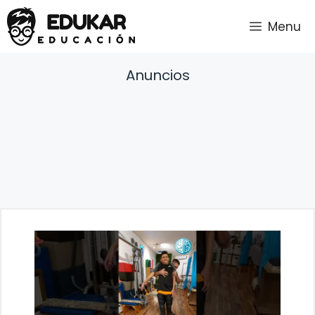
Saltar
Menu
al
contenido
Anuncios