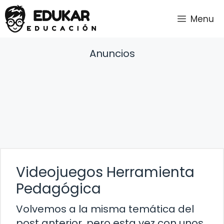
Saltar
Menu
al
contenido
Anuncios
Videojuegos Herramienta
Pedagógica
Volvemos a la misma temática del
post anterior, pero esta vez con unos